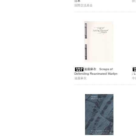
日本
折
国際交流基金
遠藤麻衣 Scraps of
Defending Reanimated Marilyn
: L
遠藤麻衣
記
中