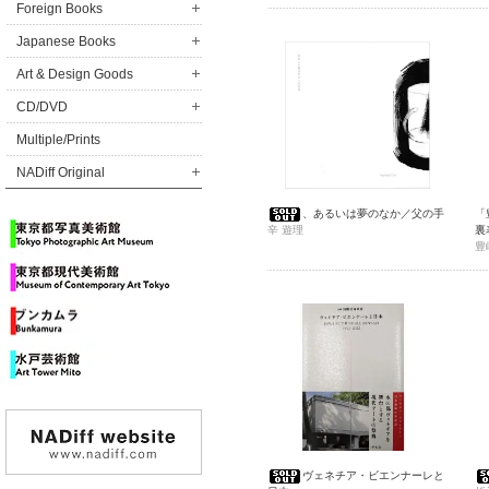
Foreign Books
Japanese Books
Art & Design Goods
CD/DVD
Multiple/Prints
NADiff Original
、あるいは夢のなか／父の手
「
辛 遊理
裏
Ya
豊嶋
C
ヴェネチア・ビエンナーレと