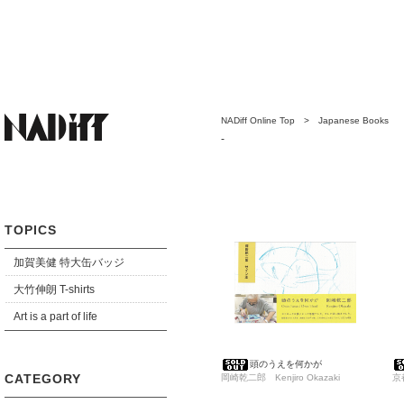
NADiff Online Top
>
Japanese Books
-
TOPICS
加賀美健 特大缶バッジ
大竹伸朗 T-shirts
Art is a part of life
頭のうえを何かが
CATEGORY
岡崎乾二郎 Kenjiro Okazaki
京