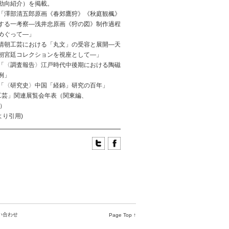
動向紹介）を掲載。
「澤部清五郎原画《春郊鷹狩》《秋庭観楓》
する一考察―浅井忠原画《狩の図》制作過程
めぐって―」
清朝工芸における「丸文」の受容と展開―天
朝宮廷コレクションを視座として―」
「〈調査報告〉江戸時代中後期における陶磁
例」
「〈研究史〉中国「経錦」研究の百年」
工芸」関連展覧会年表（関東編、
3）
より引用)
い合わせ
Page Top ↑