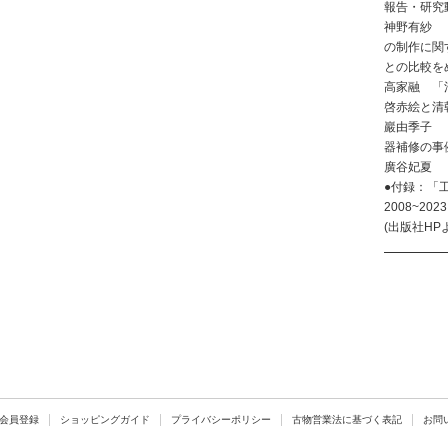
報告・研究
神野有紗 
の制作に関
との比較を
高家融 「
啓赤絵と清
巖由季子 
器補修の事
廣谷妃夏 
●付録：「
2008~202
(出版社HP
会員登録
ショッピングガイド
プライバシーポリシー
古物営業法に基づく表記
お問