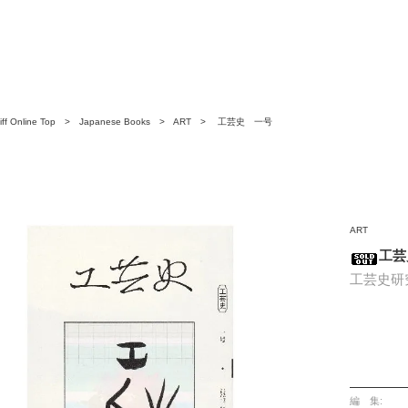
ff Online Top
>
Japanese Books
>
ART
> 工芸史 一号
ART
工芸
工芸史研
編 集: