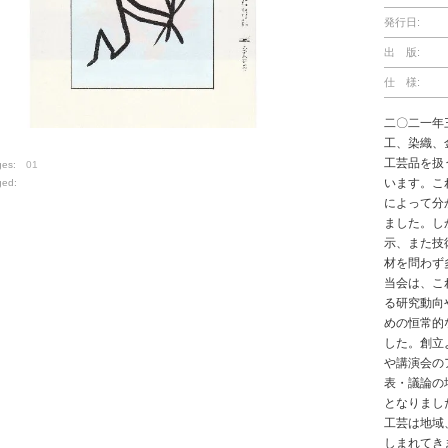
発行日:
出 版:
仕 様:
二〇二一年
工、染織、
工芸品を扱
ges:
01
います。こ
ged:
によって分
ました。し
示、また技
材を問わず
当会は、こ
る研究動向
めの恒常的
した。創立
や講演会の
表・議論の
となりまし
工芸は地域
しまれてき