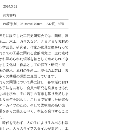
2024.3.31
南方書局
B5変形判、251mm×170mm 、232頁、並製
三月に設立した工芸史研究会では、陶磁、漆
金工、木工、ガラスなど、さまざまな素材の
う学芸員、研究者、作家が意見交換を行って
れまでの工芸に関わる史的研究は、主に素材
かれ深められた領域を軸として進められてき
かし文化財・作品としての保存・研究・展
術の継承、原料の生産……現代の工芸は、素
多くの共通の課題に直面しています。
れらの問題について共に話し、各領域におけ
や手法を共有し、会員の研究を発展させるた
な場を求め、主に若手の有志を募り発足しま
より三年を記念し、これまで実施した研究会
アーカイブのため、そして柔軟性の高い発
場をさらに整えるべく、本誌を発刊すること
た。
、時代を問わず、人の手により生み出され親
ました。人々のライフスタイルが変容し、工