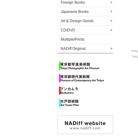
Foreign Books
Japanese Books
Art & Design Goods
CD/DVD
Multiple/Prints
NADiff Original
Ima
Tag