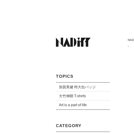
NADi
-
TOPICS
加賀美健 特大缶バッジ
大竹伸朗 T-shirts
Art is a part of life
CATEGORY