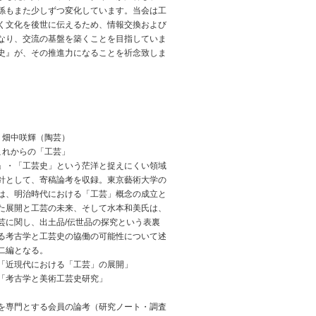
係もまた少しずつ変化しています。当会は工
く文化を後世に伝えるため、情報交換および
なり、交流の基盤を築くことを目指していま
史』が、その推進力になることを祈念致しま
 畑中咲輝（陶芸）
これからの「工芸」
」・「工芸史」という茫洋と捉えにくい領域
針として、寄稿論考を収録。東京藝術大学の
は、明治時代における「工芸」概念の成立と
た展開と工芸の未来、そして水本和美氏は、
芸に関し、出土品/伝世品の探究という表裏
る考古学と工芸史の協働の可能性について述
二編となる。
「近現代における「工芸」の展開」
「考古学と美術工芸史研究」
を専門とする会員の論考（研究ノート・調査