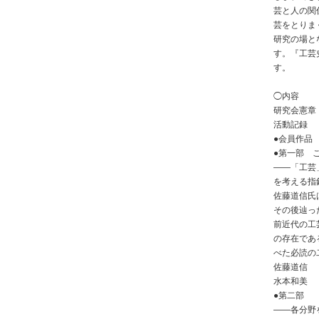
芸と人の関
芸をとりま
研究の場と
す。『工芸
す。
◯内容
研究会憲章
活動記録
●会員作品
●第一部 
――「工芸
を考える指
佐藤道信氏
その後辿っ
前近代の工
の存在であ
べた必読の
佐藤道信 
水本和美 
●第二部
――各分野