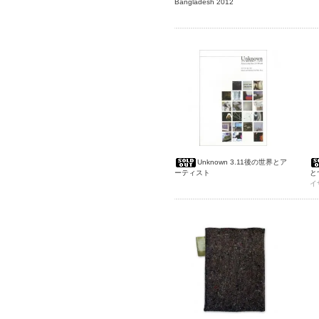
Bangladesh 2012
Unknown 3.11後の世界とア
ーティスト
とつ
Co
イ
ド