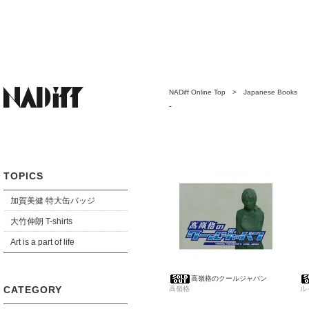
NADiff Online Top
>
Japanese Books
-
TOPICS
加賀美健 特大缶バッジ
大竹伸朗 T-shirts
Art is a part of life
高嶺格のクールジャパン
CATEGORY
高嶺格
ル
ハ