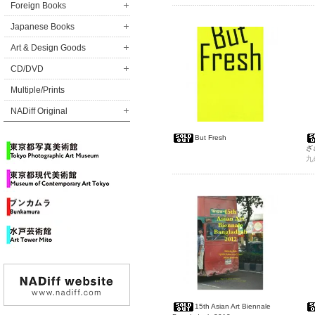
Foreign Books
Japanese Books
Art & Design Goods
CD/DVD
Multiple/Prints
NADiff Original
But Fresh
ざ
ク
九
15th Asian Art Biennale