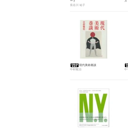
ート
ス
長谷川 祐子
現代美術巷談
中村敬治
中