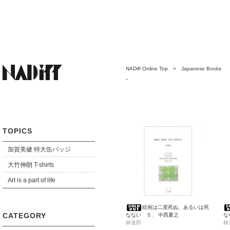
NADiff Online Top
>
Japanese Books
-
TOPICS
加賀美健 特大缶バッジ
大竹伸朗 T-shirts
Art is a part of life
絵画は二度死ぬ、あるいは死
CATEGORY
なない ５. 中西夏之
な
林道郎
林