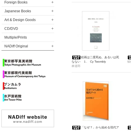
Foreign Books
Japanese Books
Art & Design Goods
CD/DVD
Multiple/Prints
NADiff Original
絵画は二度死ぬ、あるいは死
なない １. Cy Twombly
福
林道郎
「なぜ？」から始める現代ア