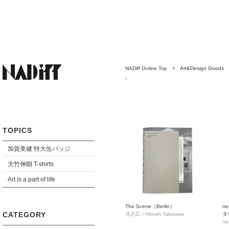
NADiff Online Top
>
Art&Design Goods
-
TOPICS
加賀美健 特大缶バッジ
大竹伸朗 T-shirts
Art is a part of life
The Scene（Berlin）
n
CATEGORY
滝沢広 / Hiroshi Takizawa
タ
ケ
ne