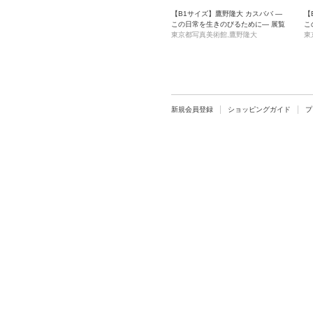
【B1サイズ】鷹野隆大 カスババ ―
【
この日常を生きのびるために― 展覧
こ
会ポスター
東京都写真美術館,鷹野隆大
会
東
新規会員登録
ショッピングガイド
プ