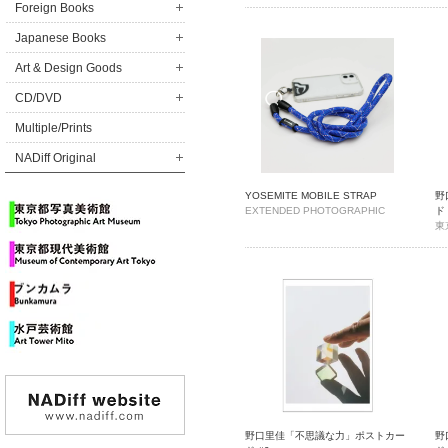
Foreign Books
Japanese Books
Art & Design Goods
CD/DVD
Multiple/Prints
NADiff Original
YOSEMITE MOBILE STRAP
野
EXTENDED PHOTOGRAPHIC
ド 
MATERIAL,NADiff BAITEN
東
野口里佳「不思議な力」ポストカー
野