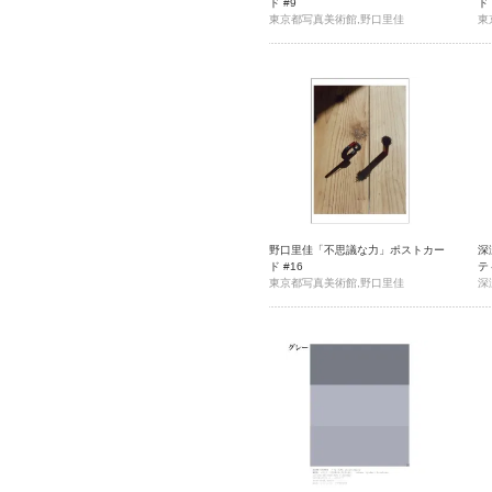
ド #9
ド 
東京都写真美術館,野口里佳
東
野口里佳「不思議な力」ポストカー
深
ド #16
テ
東京都写真美術館,野口里佳
Sa
深