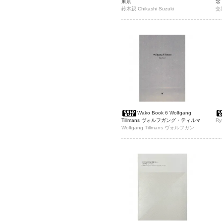
東京
念
鈴木親 Chikashi Suzuki
「
交
東
Wako Book 6 Wolfgang
Tillmans ヴォルフガング・ティルマ
Ry
ンス
Wolfgang Tillmans ヴォルフガン
グ・ティルマンス