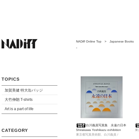
NADiff Online Top
>
Japanese Books
-
TOPICS
加賀美健 特大缶バッジ
大竹伸朗 T-shirts
Art is a part of life
白川義員写真集 永遠の日本
CATEGORY
Shirakawa Yoshikazu exhibition
東
Eternal Japan/ The Earth
東京都写真美術館、白川義員 /
Sh