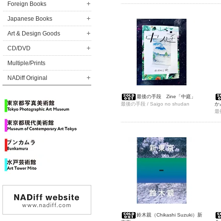
Shirakawa Yoshikazu
Foreign Books
Japanese Books
Art & Design Goods
CD/DVD
Multiple/Prints
NADiff Original
最後の手段 Zine「中庭」
最後の手段 / Saigo no shudan
か
最後
鈴木親（Chikashi Suzuki）新