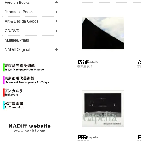
Foreign Books
Japanese Books
Art & Design Goods
CD/DVD
Multiple/Prints
NADiff Original
Dazaifu
春木麻衣子
古
Capella