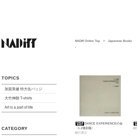
NADiff Online Top
>
Japanese Books
-
TOPICS
加賀美健 特大缶バッジ
大竹伸朗 T-shirts
Art is a part of life
DANCE EXPERIENCEの会
CATEGORY
〈1,2復刻版〉
細
細江英公