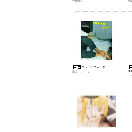
元田敬三
松
ニッポンタカイネ
吉永マサユキ
S
リ