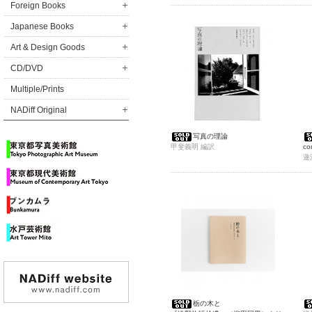
Foreign Books
Japanese Books
Art & Design Goods
CD/DVD
Multiple/Prints
NADiff Original
写真の理論
甲斐義明 編訳
co
蓮
栃の木と