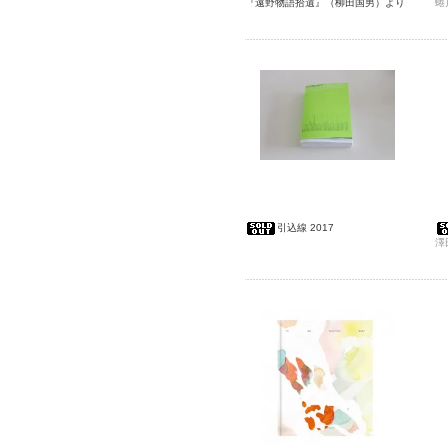
『遠野物語拾遺』（柳田国男）より
蜷
引込線 2017
澤