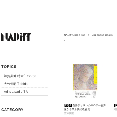
NADiff Online Top
>
Japanese Books
-
TOPICS
加賀美健 特大缶バッジ
大竹伸朗 T-shirts
Art is a part of life
石膏デッサンの100年―石膏
CATEGORY
像から学ぶ美術教育史
野
荒木慎也