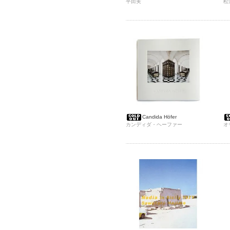
平田実
松
Candida Höfer
カンディダ・ヘーファー
オ