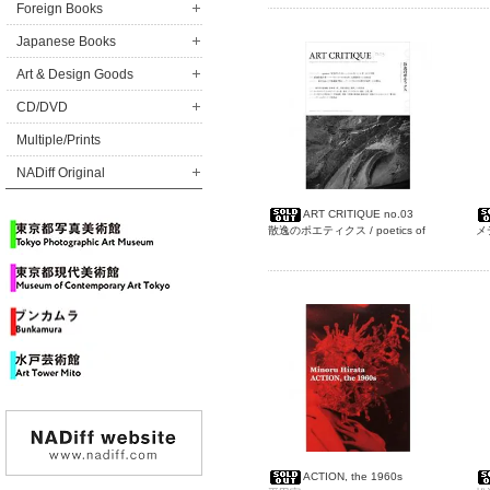
Foreign Books
Japanese Books
Art & Design Goods
CD/DVD
Multiple/Prints
NADiff Original
ART CRITIQUE no.03
散逸のポエティクス / poetics of
メ
dispersion
ン
ACTION, the 1960s