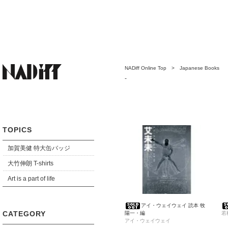
NADiff Online Top
>
Japanese Books
-
TOPICS
加賀美健 特大缶バッジ
大竹伸朗 T-shirts
Art is a part of life
アイ・ウェイウェイ 読本 牧
CATEGORY
陽一・編
若
アイ・ウェイウェイ