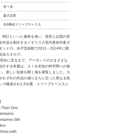
赤々舎
森大志郎
全6冊組スリーブケース入
、時計といった素材を使い、現実と記憶の世
る作品を創出するイギリス人現代美術作家ダ
ンドの、水戸芸術館で2013－2014年に開
覧会カタログ。
から現在に至るまで、アーモンドのさまざまな
紹介する本展は、人々を未知の時空間への旅
い、新しい知覚を開く場を展覧しました。カ
それぞれの作品の成り立ちに沿った異なる造
ンで構成された6分冊、スリーブケース入り
。
様
s Than Zero
sterbahm
taimes Still
tion
Things path