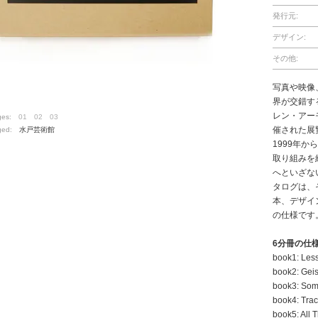
発行元:
デザイン:
その他:
写真や映像
界が交錯す
レン・アーモ
ges:
01
02
03
催された展
ged:
水戸芸術館
1999年
取り組みを
へといざな
タログは、
本、デザイ
の仕様です
6分冊の仕
book1: Les
book2: Gei
book3: Some
book4: Trac
book5: All 