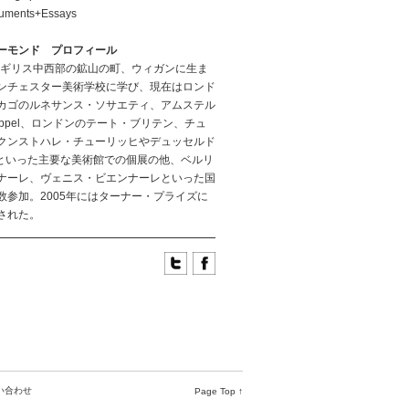
cuments+Essays
ーモンド プロフィール
、イギリス中西部の鉱山の町、ウィガンに生ま
ンチェスター美術学校に学び、現在はロンド
カゴのルネサンス・ソサエティ、アムステル
Appel、ロンドンのテート・ブリテン、チュ
クンストハレ・チューリッヒやデュッセルド
1といった主要な美術館での個展の他、ベルリ
ナーレ、ヴェニス・ビエンナーレといった国
数参加。2005年にはターナー・プライズに
された。
い合わせ
Page Top ↑