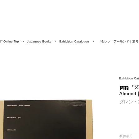
ff Online Top
>
Japanese Books
>
Exhibition Catalogue
> 『ダレン・アーモンド｜追考 Dar
ond Thoughts』カタログ
Exhibition Ca
『ダ
Almond
ダレン・
発行年: