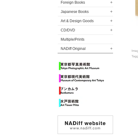
Foreign Books
Japanese Books
Art & Design Goods
CD/DVD
Multiple/Prints
NADiff Original
Ima
Tag