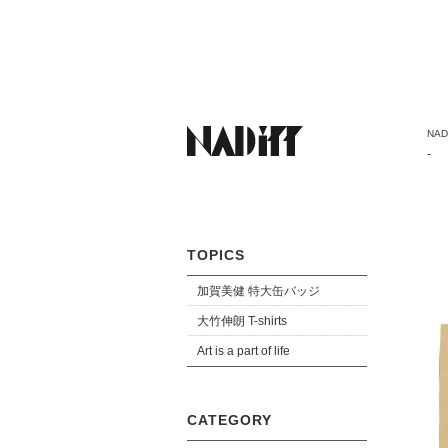
NADi
Sec
-
TOPICS
加賀美健 特大缶バッジ
大竹伸朗 T-shirts
Art is a part of life
CATEGORY