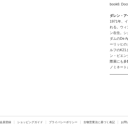
book6: Do
ダレン・ア
1971年
れる。ウィ
ン在住。シ
ダムのDe 
ーリッヒの
ルフのK2
ン・ビエン
際展にも多
ノミネート
会員登録
ショッピングガイド
プライバシーポリシー
古物営業法に基づく表記
お問