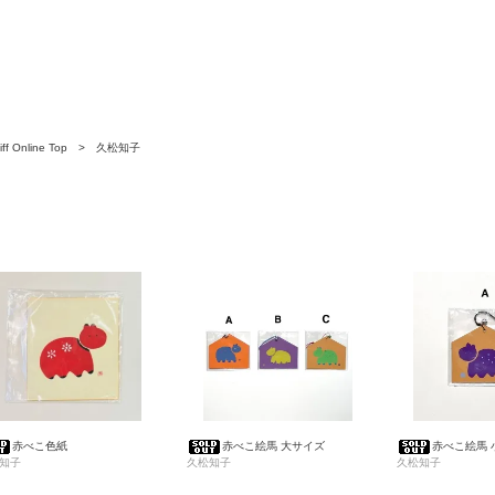
ff Online Top
>
久松知子
赤べこ色紙
赤べこ絵馬 大サイズ
赤べこ絵馬 
知子
久松知子
久松知子