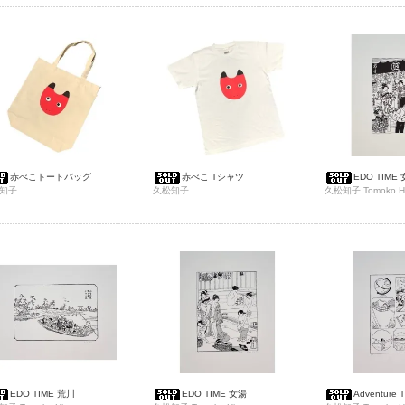
赤べこトートバッグ
赤べこ Tシャツ
EDO TIME
知子
久松知子
久松知子 Tomoko Hi
EDO TIME 荒川
EDO TIME 女湯
Adventure 