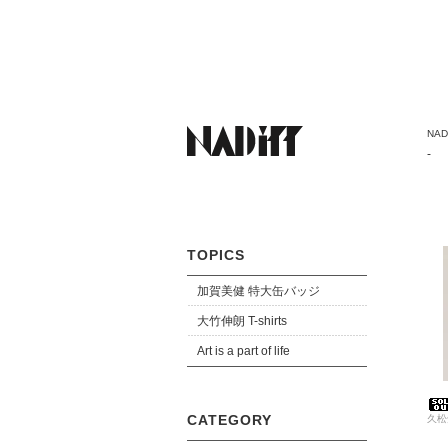
NADi
-
TOPICS
加賀美健 特大缶バッジ
大竹伸朗 T-shirts
Art is a part of life
CATEGORY
久松