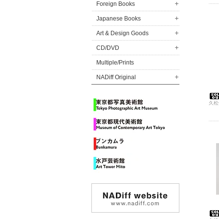
Foreign Books
Japanese Books
Art & Design Goods
CD/DVD
Multiple/Prints
NADiff Original
久松