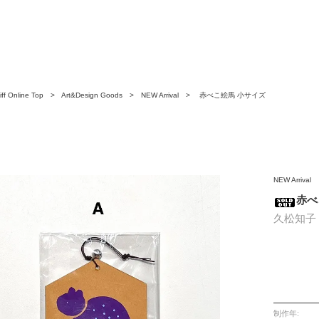
ff Online Top
>
Art&Design Goods
>
NEW Arrival
> 赤べこ絵馬 小サイズ
NEW Arrival
赤べ
久松知子
制作年: