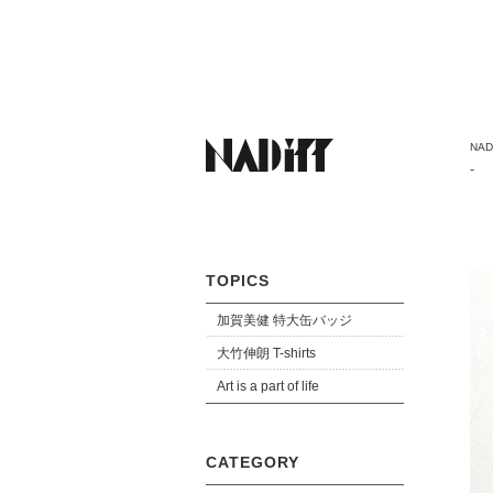
NADi
-
TOPICS
加賀美健 特大缶バッジ
大竹伸朗 T-shirts
Art is a part of life
CATEGORY