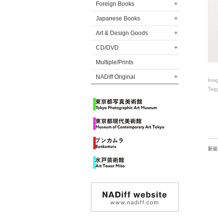
Foreign Books
Japanese Books
Art & Design Goods
CD/DVD
Multiple/Prints
NADiff Original
Ima
Tag
新規