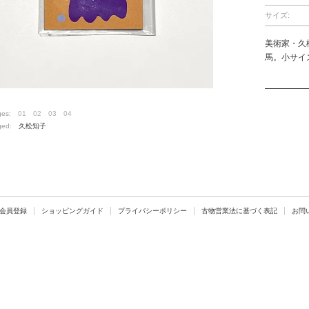
サイズ:
美術家・久
馬。小サイ
ges:
01
02
03
04
ged:
久松知子
会員登録
ショッピングガイド
プライバシーポリシー
古物営業法に基づく表記
お問