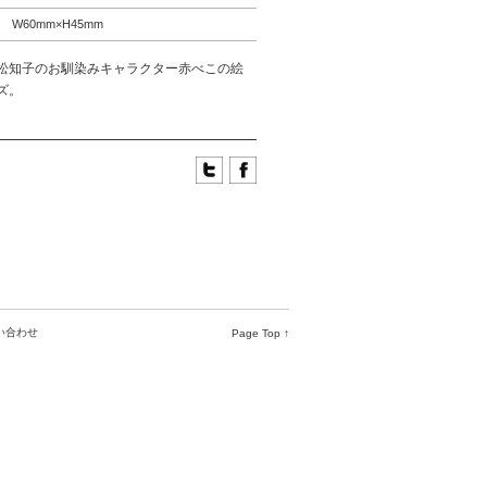
W60mm×H45mm
松知子のお馴染みキャラクター赤べこの絵
ズ。
い合わせ
Page Top ↑