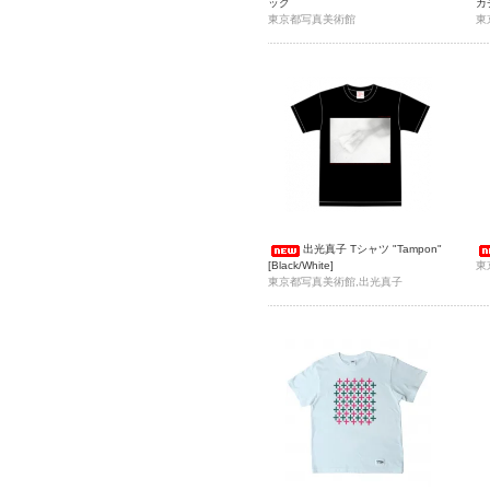
ッグ
カ
東京都写真美術館
東
出光真子 Tシャツ "Tampon"
[Black/White]
東
東京都写真美術館,出光真子