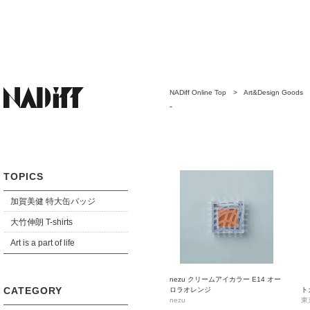
NADiff Online Top
>
Art&Design Goods
-
TOPICS
加賀美健 特大缶バッジ
大竹伸朗 T-shirts
Art is a part of life
nezu クリームアイカラー E14 オー
CATEGORY
ロラオレンジ
ト
ケースモチーフ雲
nezu
東