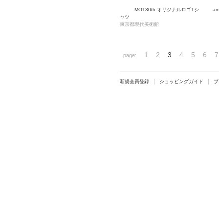
MOT30th オリジナルロゴTシ
a
ャツ
東京都現代美術館
1
2
3
4
5
6
7
page:
新規会員登録
ショッピングガイド
プ