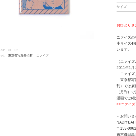
サイズ
おひとりさ
ニァイズの
小サイズ4
います。
ges:
01
02
ged:
東京都写真美術館
,
ニァイズ
【ニァイズ
2011年
「ニァイズ
「東京都写
刊）では展
（月刊）で
漫画でご紹
>>ニァイズ
＜お問い合
NADiff 
〒153-006
東京都目黒区