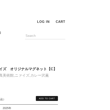
LOG IN
CART
】
イズ オリジナルマグネット【C】
真美術館,ニァイズ,カレー沢薫
税込）
2025年