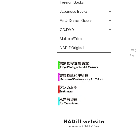
Foreign Books
Japanese Books
Art & Design Goods
CD/DVD
Multiple/Prints
NADiff Original
Ima
Tag