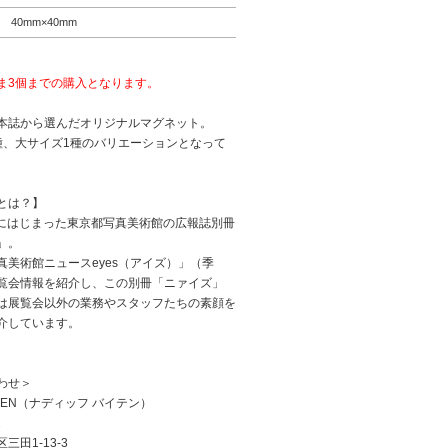
40mm×40mm
ま3個までの購入となります。
本誌から選んだオリジナルマグネット。
種、大サイズ1種のバリエーションとなって
とは？】
1月にはじまった東京都写真美術館の広報誌別冊
」。
真美術館ニュースeyes（アイズ）」（季
覧会情報を紹介し、この別冊「ニァイズ」
は展覧会以外の業務やスタッフたちの素顔を
介しています。
わせ＞
BAITEN（ナディッフ バイテン）
2
三田1-13-3