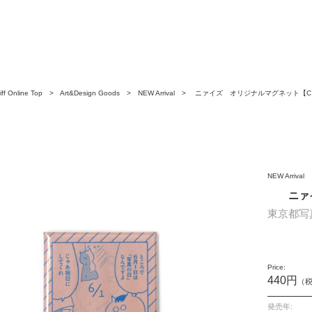
ff Online Top
>
Art&Design Goods
>
NEW Arrival
> ニァイズ オリジナルマグネット【C
NEW Arrival
ニァ
東京都写
Price:
440円
（
発売年: