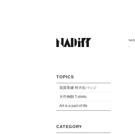
NADi
-
TOPICS
加賀美健 特大缶バッジ
大竹伸朗 T-shirts
Art is a part of life
CATEGORY