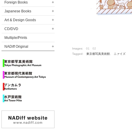
Foreign Books
Japanese Books
Art & Design Goods
CD/DVD
Multiple/Prints
NADiff Original
Images:
01
02
Tagged:
東京都写真美術館
,
ニァイズ