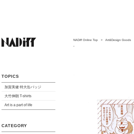
NADiff Online Top
>
Art&Design Goods
-
TOPICS
加賀美健 特大缶バッジ
大竹伸朗 T-shirts
Art is a part of life
CATEGORY