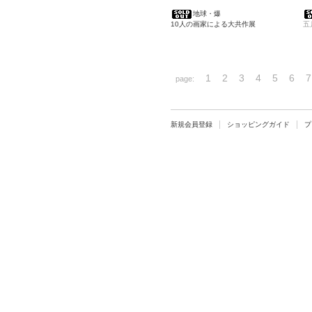
地球・爆
10人の画家による大共作展
五
1
2
3
4
5
6
7
page:
新規会員登録
ショッピングガイド
プ