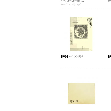
すべての人のために。
8
キース・へリング
運
マロウン死す