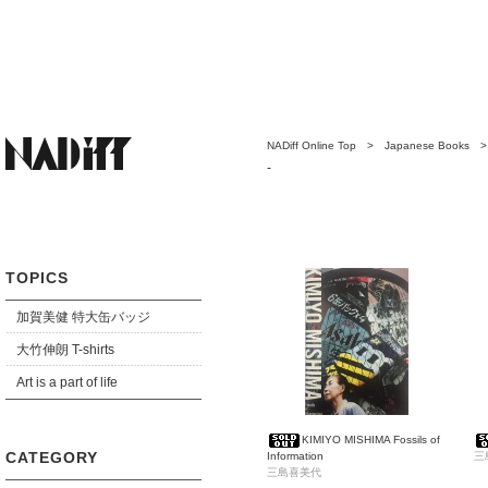
NADiff Online Top
>
Japanese Books
-
TOPICS
加賀美健 特大缶バッジ
大竹伸朗 T-shirts
Art is a part of life
KIMIYO MISHIMA Fossils of
CATEGORY
Information
三
三島喜美代