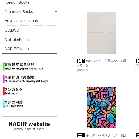
Foreign Books
Japanese Books
Art & Design Goods
CD/DVD
Multiple/Prints
NADiff Original
わたしたち、言葉になって帰
ってくる
ジ
福田尚代
Mo
ジ
キース・へリング アートは