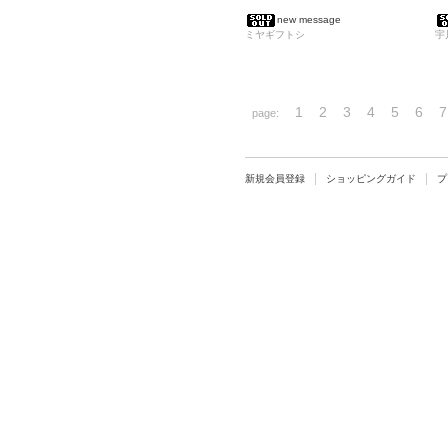
new message
ミヤギフトシ
宇
1
2
3
4
5
6
7
page:
新規会員登録
ショッピングガイド
プ