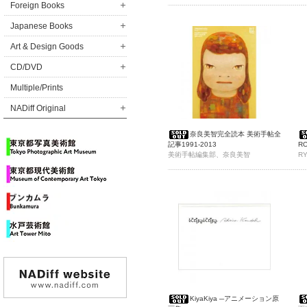
Foreign Books
Japanese Books
Art & Design Goods
CD/DVD
Multiple/Prints
NADiff Original
奈良美智完全読本 美術手帖全
記事1991-2013
RO
美術手帖編集部、奈良美智
R
KiyaKiya ─アニメーション原