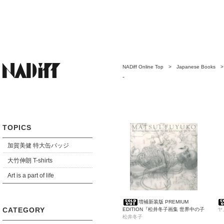
NADiff Online Top
>
Japanese Books
-
TOPICS
加賀美健 特大缶バッジ
大竹伸朗 T-shirts
Art is a part of life
増補新装版 PREMIUM
CATEGORY
EDITION『松井冬子画集 世界中の子
ヤ
と友達になれる』
松井冬子