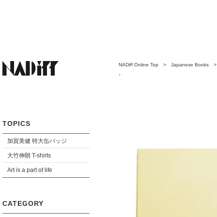
NADiff Online Top
>
Japanese Books
-
TOPICS
加賀美健 特大缶バッジ
大竹伸朗 T-shirts
Art is a part of life
CATEGORY