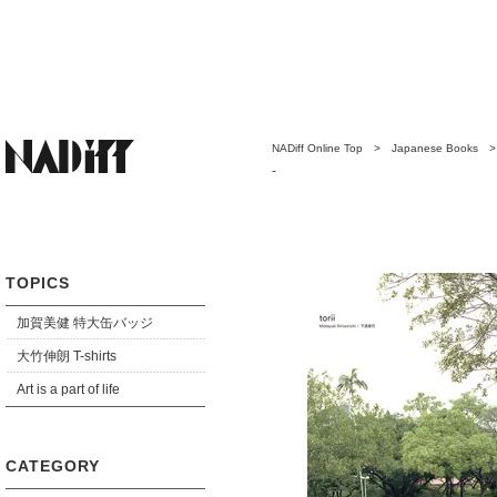
NADiff Online Top
>
Japanese Books
-
TOPICS
加賀美健 特大缶バッジ
大竹伸朗 T-shirts
Art is a part of life
CATEGORY