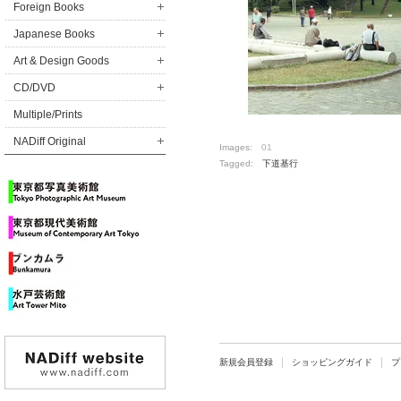
Foreign Books
Japanese Books
Art & Design Goods
CD/DVD
Multiple/Prints
NADiff Original
Images:
01
Tagged:
下道基行
新規会員登録
ショッピングガイド
プ