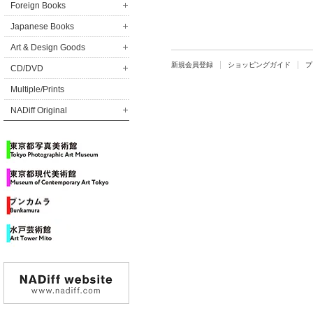
Foreign Books
Japanese Books
Art & Design Goods
新規会員登録
ショッピングガイド
プ
CD/DVD
Multiple/Prints
NADiff Original