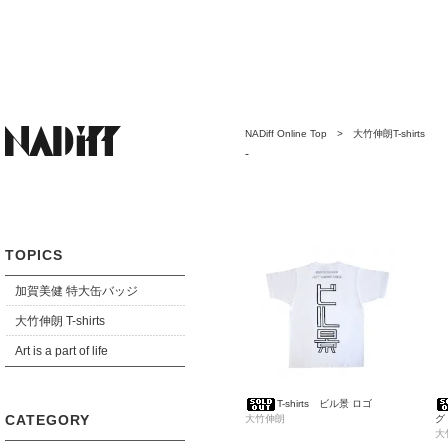
NADiff Online Top
>
大竹伸朗T-shirts
-
TOPICS
加賀美健 特大缶バッジ
大竹伸朗 T-shirts
Art is a part of life
T-shirts ビル景 ロゴ
CATEGORY
大竹伸朗
グ
大