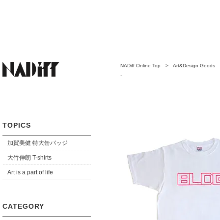
NADiff Online Top
>
Art&Design Goods
-
TOPICS
加賀美健 特大缶バッジ
大竹伸朗 T-shirts
Art is a part of life
CATEGORY