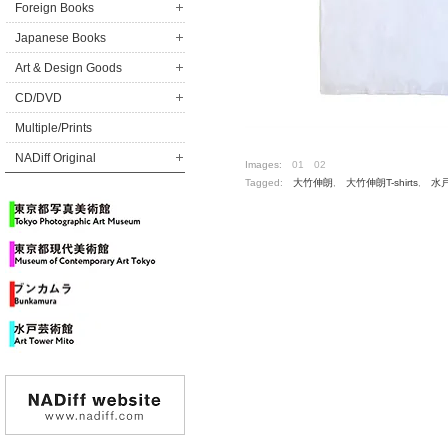
Foreign Books
Japanese Books
Art & Design Goods
CD/DVD
Multiple/Prints
NADiff Original
Images:
01
02
Tagged:
大竹伸朗
,
大竹伸朗T-shirts
,
水