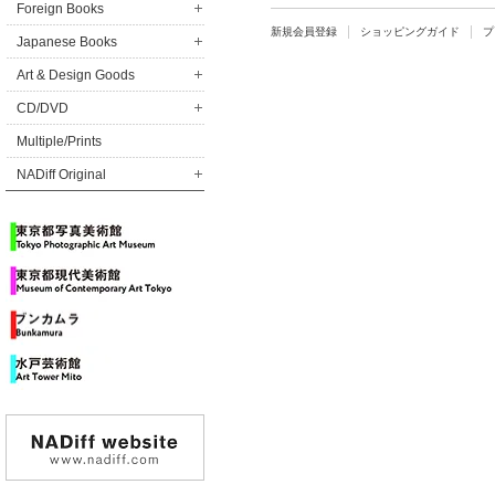
Foreign Books
新規会員登録
ショッピングガイド
プ
Japanese Books
Art & Design Goods
CD/DVD
Multiple/Prints
NADiff Original