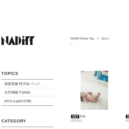
NADiff Online Top
>
ゆかい
-
TOPICS
加賀美健 特大缶バッジ
大竹伸朗 T-shirts
Art is a part of life
自由
CATEGORY
池田晶紀
池