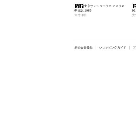
東京サンショーウオ アメリカ
夢日記 1989
91
大竹伸朗
大
新規会員登録
ショッピングガイド
プ