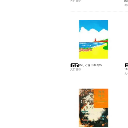
大竹伸朗
珍
都
ぬりどき日本列島
大竹伸朗
18
大