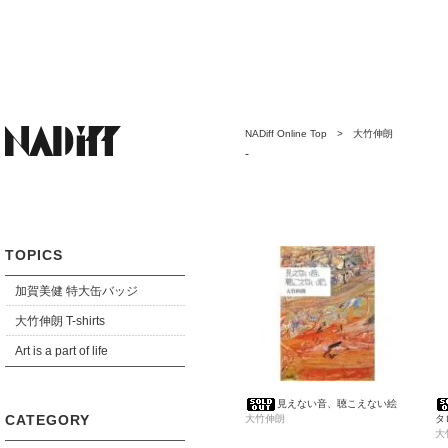
NADiff Online Top
>
大竹伸朗
-
TOPICS
加賀美健 特大缶バッジ
大竹伸朗 T-shirts
Art is a part of life
見えない音、聴こえない絵
CATEGORY
大竹伸朗
タ
大