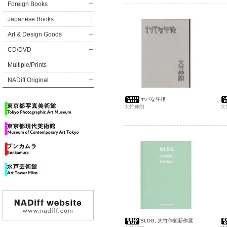
Foreign Books
Japanese Books
Art & Design Goods
CD/DVD
Multiple/Prints
NADiff Original
ヤバな午後
大竹伸朗
大
BLDG, 大竹伸朗新作展