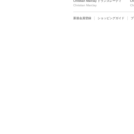
Christian Marclay トランスレーティ
Ch
ング[翻訳する]展 トートバッグ/リサ
Christian Marclay
ン
Ch
イクルされたレコード/白
イ
新規会員登録
ショッピングガイド
プ