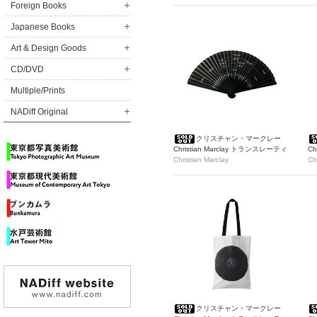
ト
Foreign Books
Japanese Books
Art & Design Goods
CD/DVD
Multiple/Prints
NADiff Original
クリスチャン・マークレー
Christian Marclay トランスレーティ
Ch
ング[翻訳する]展 扇子
Christian Marclay
ン
Ch
クリスチャン・マークレー