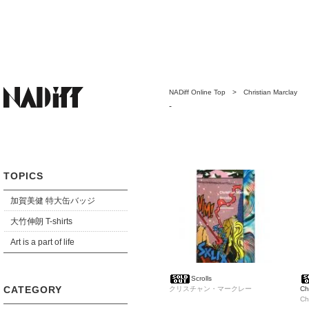
NADiff Online Top
>
Christian Marclay
-
TOPICS
加賀美健 特大缶バッジ
大竹伸朗 T-shirts
Art is a part of life
Scrolls
CATEGORY
クリスチャン・マークレー
Ch
ン
Ch