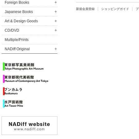
Foreign Books
新規会員登録
ショッピングガイド
プ
Japanese Books
Art & Design Goods
CD/DVD
Multiple/Prints
NADiff Original