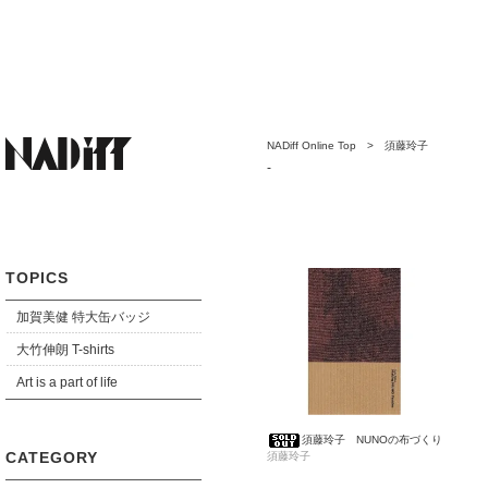
NADiff Online Top
>
須藤玲子
-
TOPICS
加賀美健 特大缶バッジ
大竹伸朗 T-shirts
Art is a part of life
須藤玲子 NUNOの布づくり
CATEGORY
須藤玲子