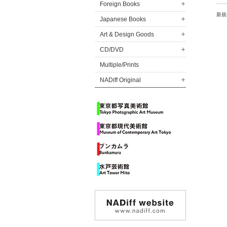
Foreign Books
新規
Japanese Books
Art & Design Goods
CD/DVD
Multiple/Prints
NADiff Original