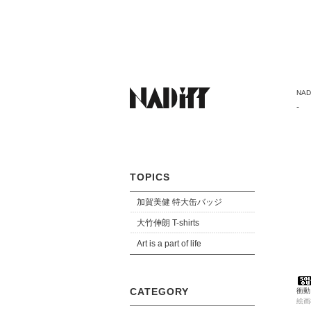
NADi
-
TOPICS
加賀美健 特大缶バッジ
大竹伸朗 T-shirts
Art is a part of life
CATEGORY
衝動
絵画