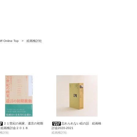
ff Online Top
>
絵画検討社
２１世紀の画家、遺言の初期
忘れられない絵の話 絵画検
 絵画検討会２０１８
討会2020-2021
検討社
絵画検討社