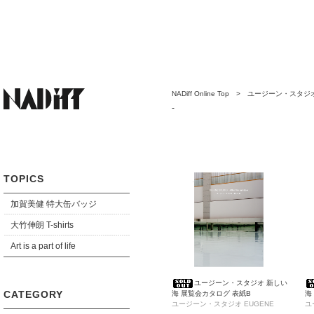
NADiff Online Top
>
ユージーン・スタジオ /
-
TOPICS
加賀美健 特大缶バッジ
大竹伸朗 T-shirts
Art is a part of life
ユージーン・スタジオ 新しい
CATEGORY
海 展覧会カタログ 表紙B
海
ユージーン・スタジオ EUGENE
ユ