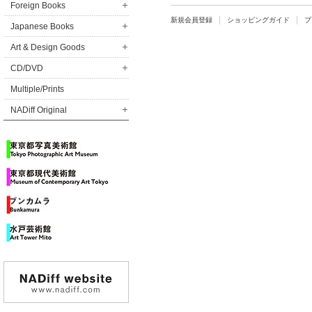
STUDIO
ST
Foreign Books
新規会員登録
ショッピングガイド
プ
Japanese Books
Art & Design Goods
CD/DVD
Multiple/Prints
NADiff Original