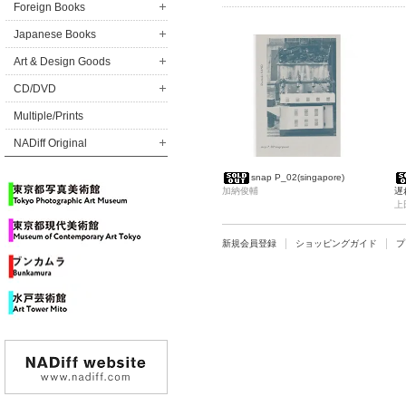
／迫鉄平／上田良）
／
Foreign Books
Japanese Books
Art & Design Goods
CD/DVD
Multiple/Prints
NADiff Original
snap P_02(singapore)
加納俊輔
遅
上
新規会員登録
ショッピングガイド
プ