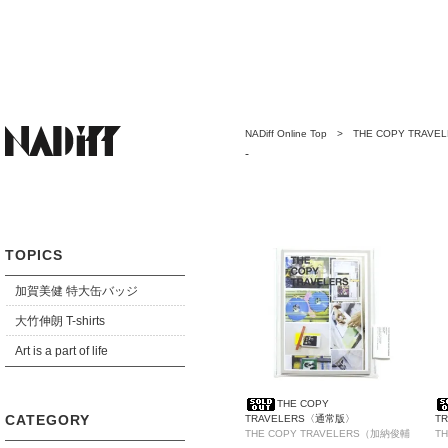
NADiff Online Top
>
THE COPY TRAVE
-
TOPICS
加賀美健 特大缶バッジ
大竹伸朗 T-shirts
Art is a part of life
THE COPY
CATEGORY
TRAVELERS〈通常版〉
T
THE COPY TRAVELERS（加納俊輔
T