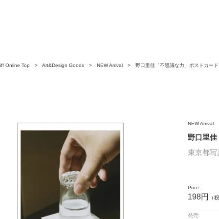
ff Online Top
>
Art&Design Goods
>
NEW Arrival
> 野口里佳「不思議な力」ポストカード 
NEW Arrival
野口里佳
東京都写
Price:
198円
（
発売: