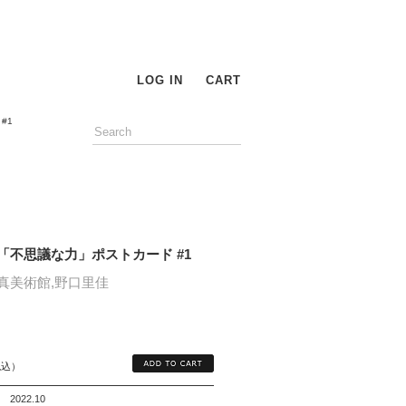
LOG IN
CART
#1
「不思議な力」ポストカード #1
真美術館,野口里佳
税込）
2022.10