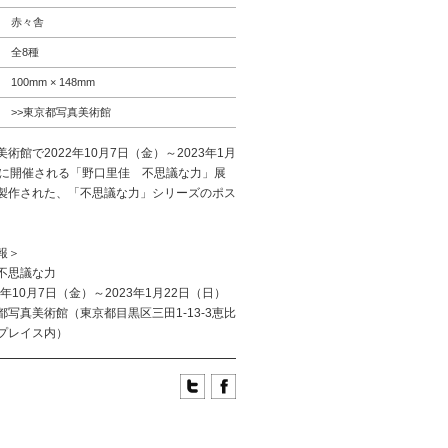
赤々舎
全8種
100mm × 148mm
>>東京都写真美術館
術館で2022年10月7日（金）～2023年1月
）に開催される「野口里佳 不思議な力」展
製作された、「不思議な力」シリーズのポス
報＞
不思議な力
2年10月7日（金）～2023年1月22日（日）
都写真美術館（東京都目黒区三田1-13-3恵比
プレイス内）