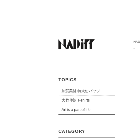
NADi
-
TOPICS
加賀美健 特大缶バッジ
大竹伸朗 T-shirts
Art is a part of life
CATEGORY