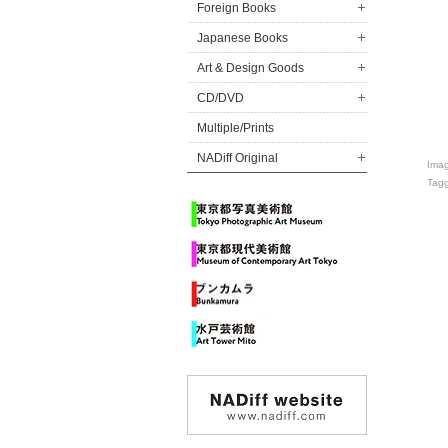
Foreign Books
Japanese Books
Art & Design Goods
CD/DVD
Multiple/Prints
NADiff Original
Ima
Tag