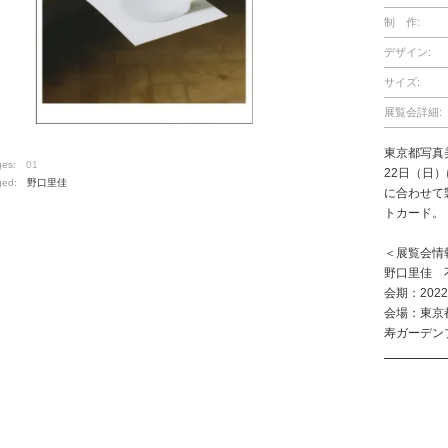
制 作:
デザイン:
サイズ:
展覧会詳細:
東京都写真美
ges:
01
22日（日
ged:
野口里佳
に合わせて
トカード。
＜展覧会情
野口里佳 
会期：202
会場：東京
寿ガーデン