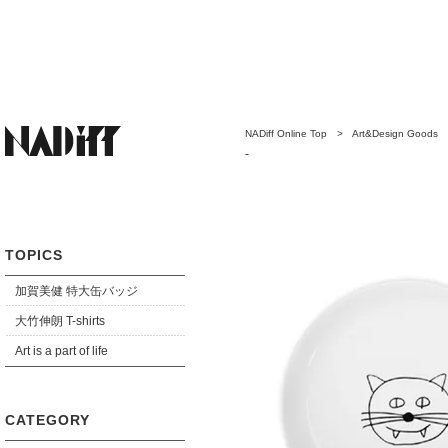
NADiff Online Top
>
Art&Design Goods
-
TOPICS
加賀美健 特大缶バッジ
大竹伸朗 T-shirts
Art is a part of life
CATEGORY