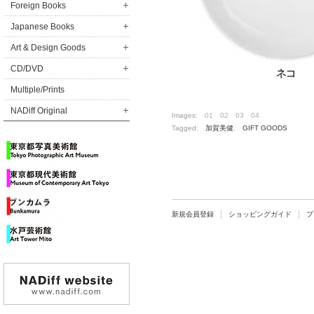
Foreign Books
Japanese Books
Art & Design Goods
CD/DVD
Multiple/Prints
NADiff Original
Images:
01
02
03
04
Tagged:
加賀美健
,
GIFT GOODS
新規会員登録
ショッピングガイド
プ