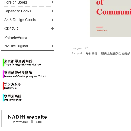
Foreign Books
Japanese Books
Art & Design Goods
CD/DVD
Multiple/Prints
NADiff Original
Images:
01
Tagged:
丹羽良徳
,
歴史上歴史的に歴史的