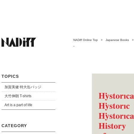
NADiff Online Top
>
Japanese Books
-
TOPICS
加賀美健 特大缶バッジ
大竹伸朗 T-shirts
Art is a part of life
CATEGORY