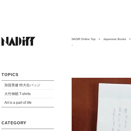
NADiff Online Top
>
Japanese Books
-
TOPICS
加賀美健 特大缶バッジ
大竹伸朗 T-shirts
Art is a part of life
CATEGORY