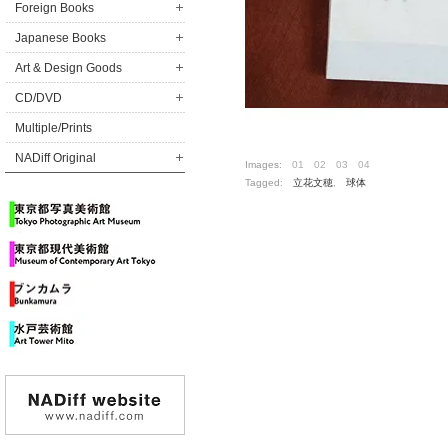
Foreign Books
Japanese Books
Art & Design Goods
CD/DVD
Multiple/Prints
NADiff Original
Images:
01
02
03
04
Tagged:
立花文穂
,
球体