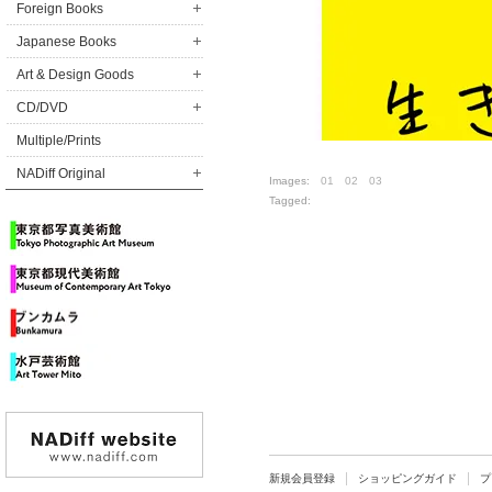
Foreign Books
Japanese Books
Art & Design Goods
CD/DVD
Multiple/Prints
NADiff Original
Images:
01
02
03
Tagged:
新規会員登録
ショッピングガイド
プ