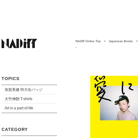
NADiff Online Top
>
Japanese Books
-
TOPICS
加賀美健 特大缶バッジ
大竹伸朗 T-shirts
Art is a part of life
CATEGORY