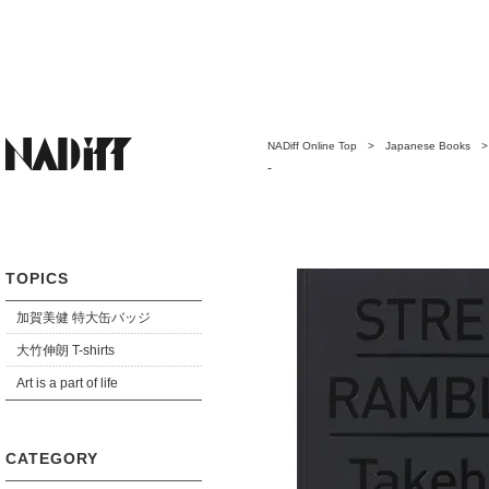
NADiff Online Top
>
Japanese Books
-
TOPICS
加賀美健 特大缶バッジ
大竹伸朗 T-shirts
Art is a part of life
CATEGORY