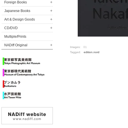
Foreign Books
Japanese Books
Art & Design Goods
CD/DVD
Multiple/Prints
NADiff Original
Images:
01
Tagged:
edition.nord