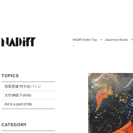
NADiff Online Top
>
Japanese Books
-
TOPICS
加賀美健 特大缶バッジ
大竹伸朗 T-shirts
Art is a part of life
CATEGORY