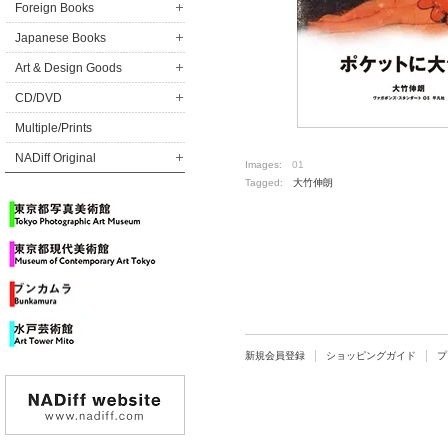
Foreign Books
Japanese Books
Art & Design Goods
CD/DVD
Multiple/Prints
NADiff Original
Images:
01
Tagged:
大竹伸朗
新規会員登録
ショッピングガイド
プ