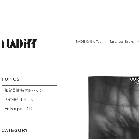
NADiff Online Top
>
Japanese Books
-
TOPICS
加賀美健 特大缶バッジ
大竹伸朗 T-shirts
Art is a part of life
CATEGORY