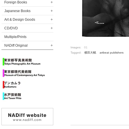
Foreign Books
Japanese Books
Art & Design Goods
CD/DVD
Multiple/Prints
NADiff Original
Images:
01
Tagged:
横田大輔
,
artbeat publishers