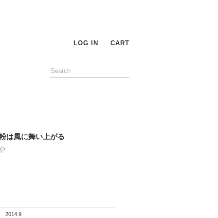
LOG IN
CART
粉は風に舞い上がる
や
2014.9