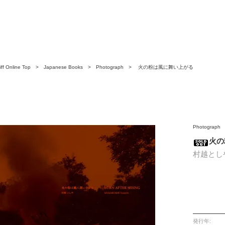
ff Online Top
>
Japanese Books
>
Photograph
> 火の粉は風に舞い上がる
Photograph
火の
村越とし
発行年: