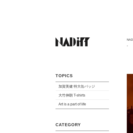
NADi
-
TOPICS
加賀美健 特大缶バッジ
大竹伸朗 T-shirts
Art is a part of life
CATEGORY