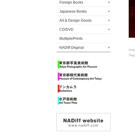
Foreign Books
Japanese Books
Art & Design Goods
CD/DVD
Multiple/Prints
NADiff Original
Ima
Tag