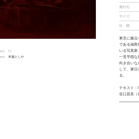
発行元:
サイズ:
仕 様:
東京に拠点
である福島
いる写真家
ges:
01
一見平穏な
ged:
村越としや
向き合いな
して、東日
る。
テキスト：
谷口昌良（