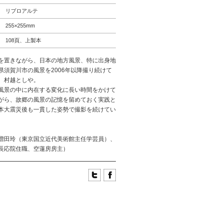
リブロアルテ
255×255mm
108頁、上製本
を置きながら、日本の地方風景、特に出身地
県須賀川市の風景を2006年以降撮り続けて
、村越としや。
風景の中に内在する変化に長い時間をかけて
がら、故郷の風景の記憶を留めておく実践と
本大震災後も一貫した姿勢で撮影を続けてい
増田玲（東京国立近代美術館主任学芸員）、
長応院住職、空蓮房房主）