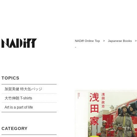
NADiff Online Top
>
Japanese Books
-
TOPICS
加賀美健 特大缶バッジ
大竹伸朗 T-shirts
Art is a part of life
CATEGORY