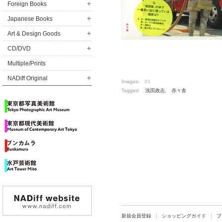
Foreign Books
Japanese Books
Art & Design Goods
CD/DVD
Multiple/Prints
NADiff Original
Images:
01
Tagged:
浅田政志
,
赤々舎
新規会員登録
ショッピングガイド
プ