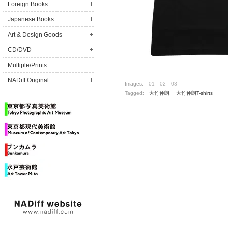
Foreign Books
Japanese Books
Art & Design Goods
CD/DVD
Multiple/Prints
NADiff Original
Images:
01
02
03
Tagged:
大竹伸朗
,
大竹伸朗T-shirts