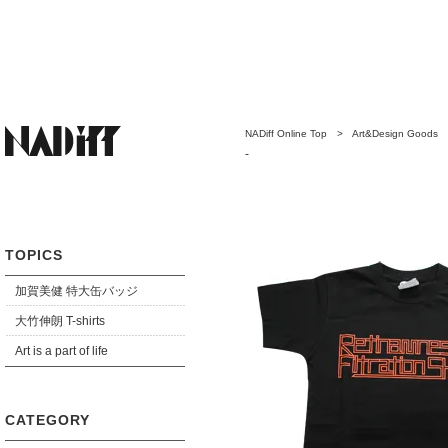
NADiff Online Top
>
Art&Design Goods
-
TOPICS
加賀美健 特大缶バッジ
大竹伸朗 T-shirts
Art is a part of life
CATEGORY