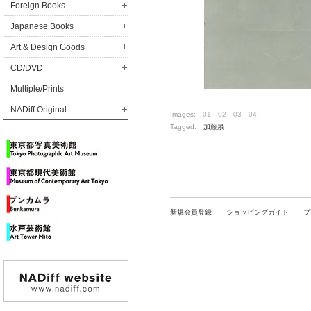
Foreign Books
Japanese Books
Art & Design Goods
CD/DVD
Multiple/Prints
NADiff Original
Images:
01
02
03
04
Tagged:
加藤泉
新規会員登録
ショッピングガイド
プ