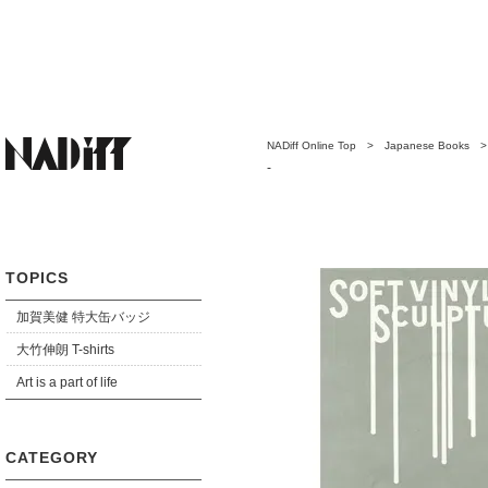
NADiff Online Top
>
Japanese Books
-
TOPICS
加賀美健 特大缶バッジ
大竹伸朗 T-shirts
Art is a part of life
CATEGORY