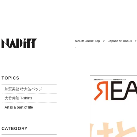
NADiff Online Top
>
Japanese Books
-
TOPICS
加賀美健 特大缶バッジ
大竹伸朗 T-shirts
Art is a part of life
CATEGORY