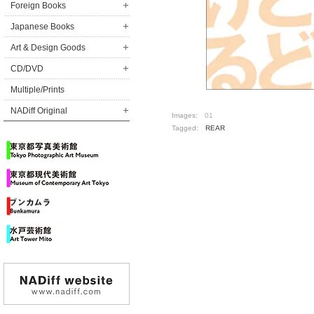
Foreign Books
Japanese Books
Art & Design Goods
CD/DVD
Multiple/Prints
NADiff Original
Images:
01
Tagged:
REAR