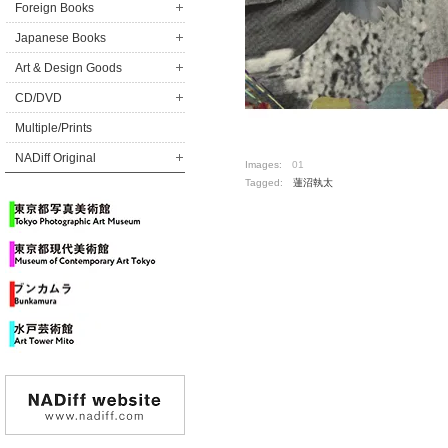
Foreign Books
Japanese Books
Art & Design Goods
CD/DVD
Multiple/Prints
NADiff Original
Images:
01
Tagged:
蓮沼執太