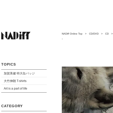
NADiff Online Top
>
CD/DVD
>
CD
>
-
TOPICS
加賀美健 特大缶バッジ
大竹伸朗 T-shirts
Art is a part of life
CATEGORY