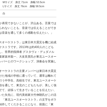
Mサイズ 身丈 71cm 身幅 53.5cm
Lサイズ 身丈 76cm 身幅 58.5cm
白
か表現できないことが、沢山ある。言葉では
られないことも、音楽では伝えることができ
は音楽を通して多くの感動を伝えたい。」
スオーケストラ」は東日本大震災を機に結成
ケストラです。2013年は約400人のこども
し、世界的指揮者 グスタヴォ・デュダメル
楽家坂本龍一、大友良英氏が東北ユースオー
ンバーとのワークショップ、演奏会を実施し
オーケストラの主要メンバーは東日本大震災
けた地域の学校に通っていて、通常は離れて
行う中学生、高校生です。東北ユースオーケ
動を通して、東北のこどもたちが、美しく強
でて、頑張って生きていることを伝えたい、
いた矢先に、現代美術家大竹伸朗氏がこの活
、「東北ユースオーケストラ」の文字をボラ
制作してくださることになり、前面に「東