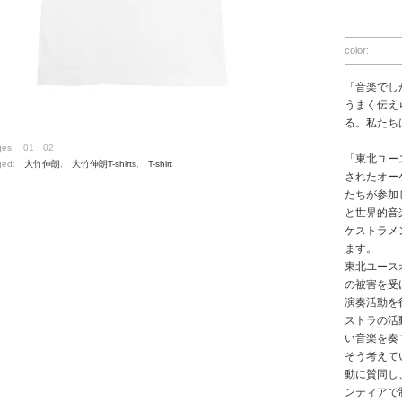
color:
「音楽でし
うまく伝え
る。私たち
ges:
01
02
「東北ユー
ged:
大竹伸朗
,
大竹伸朗T-shirts
,
T-shirt
されたオー
たちが参加
と世界的音
ケストラメ
ます。
東北ユース
の被害を受
演奏活動を
ストラの活
い音楽を奏
そう考えて
動に賛同し
ンティアで