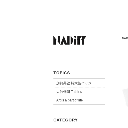
NADi
-
TOPICS
加賀美健 特大缶バッジ
大竹伸朗 T-shirts
Art is a part of life
CATEGORY