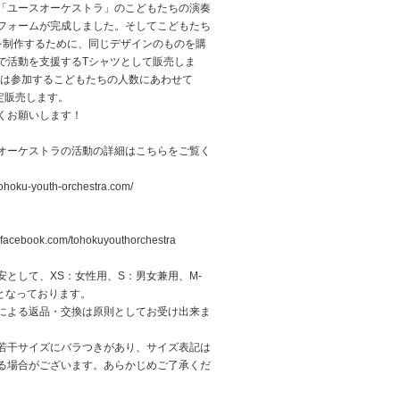
「ユースオーケストラ」のこどもたちの演奏
フォームが完成しました。そしてこどもたち
を制作するために、同じデザインのものを購
で活動を支援するTシャツとして販売しま
3年は参加するこどもたちの人数にあわせて
限定販売します。
くお願いします！
オーケストラの活動の詳細はこちらをご覧く
tohoku-youth-orchestra.com/
.facebook.com/tohokuyouthorchestra
安として、XS：女性用、S：男女兼用、M-
 となっております。
による返品・交換は原則としてお受け出来ま
若干サイズにバラつきがあり、サイズ表記は
る場合がございます。あらかじめご了承くだ