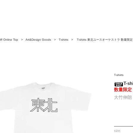
ff Online Top
>
Art&Design Goods
>
T-shirts
> T-shirts 東北ユースオーケストラ 数量限
T-shirts
T-
数量限定
大竹伸朗
size: