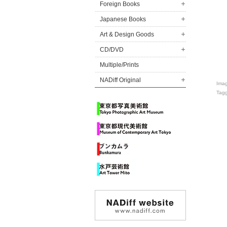
Foreign Books
Japanese Books
Art & Design Goods
CD/DVD
Multiple/Prints
NADiff Original
Ima
Tag