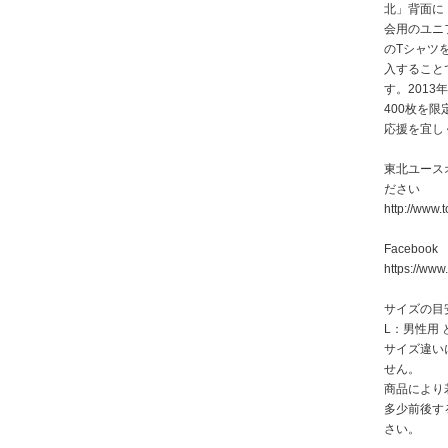
北」背面に
会用のユニ
のTシャツ
入すること
す。201
400枚を
応援を宜し
東北ユース
ださい
http://www.
Facebook
https://www
サイズの目
L：男性用
サイズ違い
せん。
商品により
多少前後す
さい。