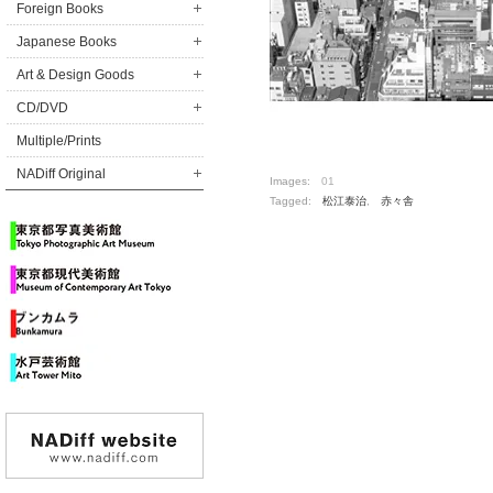
Foreign Books
Japanese Books
Art & Design Goods
CD/DVD
Multiple/Prints
NADiff Original
Images:
01
Tagged:
松江泰治
,
赤々舎