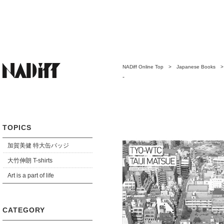
NADiff Online Top
>
Japanese Books
-
TOPICS
加賀美健 特大缶バッジ
大竹伸朗 T-shirts
Art is a part of life
CATEGORY