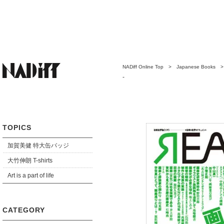
NADiff Online Top
>
Japanese Books
-
TOPICS
加賀美健 特大缶バッジ
大竹伸朗 T-shirts
Art is a part of life
CATEGORY