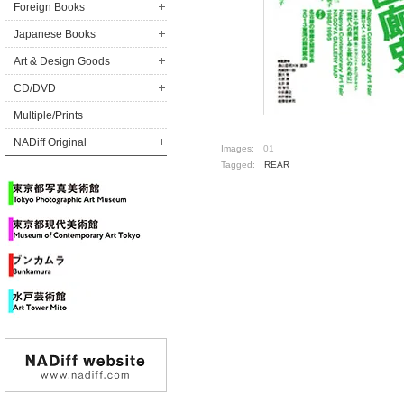
Foreign Books
Japanese Books
Art & Design Goods
CD/DVD
Multiple/Prints
NADiff Original
Images:
01
Tagged:
REAR