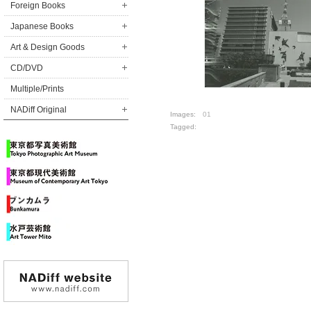
Foreign Books
Japanese Books
Art & Design Goods
CD/DVD
Multiple/Prints
NADiff Original
Images:
01
Tagged: