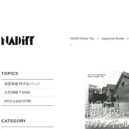
NADiff Online Top
>
Japanese Books
-
TOPICS
加賀美健 特大缶バッジ
大竹伸朗 T-shirts
Art is a part of life
CATEGORY