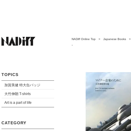
NADiff Online Top
>
Japanese Books
-
TOPICS
加賀美健 特大缶バッジ
大竹伸朗 T-shirts
Art is a part of life
CATEGORY