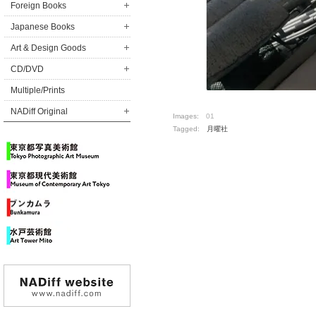
Foreign Books
Japanese Books
Art & Design Goods
CD/DVD
Multiple/Prints
NADiff Original
Images:
01
Tagged:
月曜社