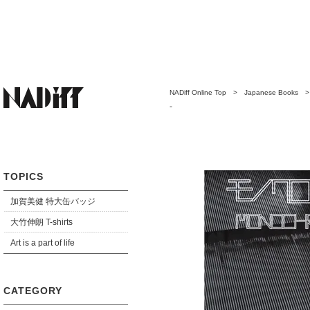
NADiff Online Top
>
Japanese Books
-
TOPICS
加賀美健 特大缶バッジ
大竹伸朗 T-shirts
Art is a part of life
CATEGORY