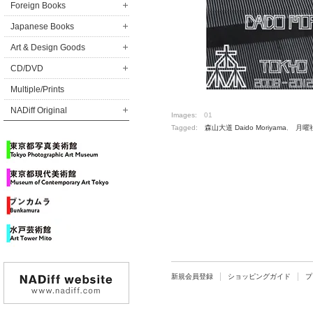
Foreign Books
Japanese Books
Art & Design Goods
CD/DVD
Multiple/Prints
NADiff Original
Images:
01
Tagged:
森山大道 Daido Moriyama
,
月曜
新規会員登録
ショッピングガイド
プ