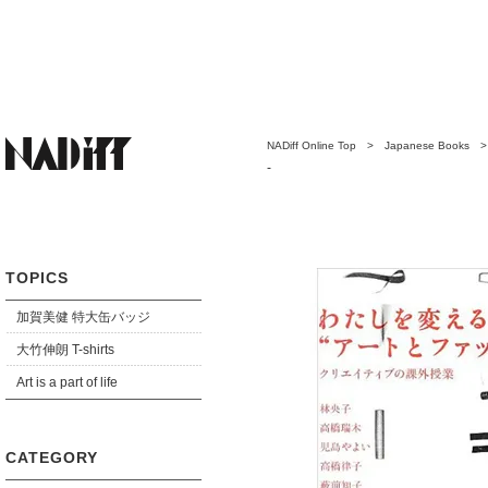
NADiff Online Top
>
Japanese Books
授業
-
TOPICS
加賀美健 特大缶バッジ
大竹伸朗 T-shirts
Art is a part of life
CATEGORY