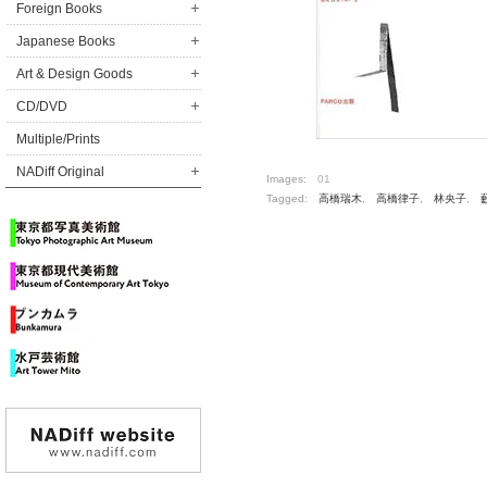
Foreign Books
Japanese Books
Art & Design Goods
CD/DVD
Multiple/Prints
NADiff Original
Images:
01
Tagged:
高橋瑞木
,
高橋律子
,
林央子
,