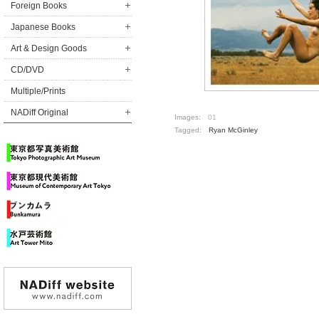
Foreign Books
Japanese Books
Art & Design Goods
CD/DVD
Multiple/Prints
NADiff Original
Images:
01
Tagged:
Ryan McGinley