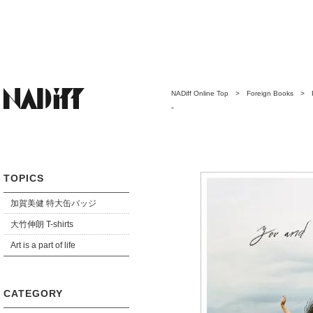
NADiff Online Top
>
Foreign Books
>
-
TOPICS
加賀美健 特大缶バッジ
大竹伸朗 T-shirts
Art is a part of life
CATEGORY